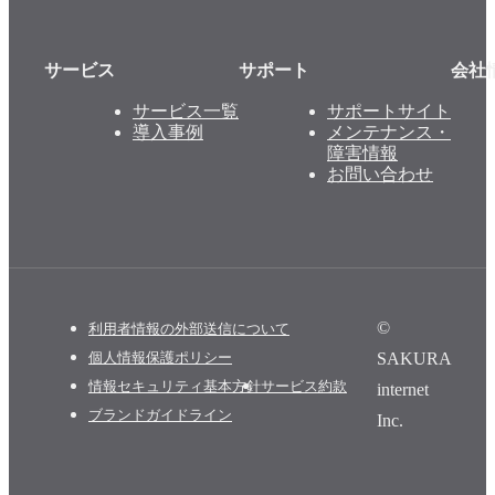
サービス
サポート
会社
サービス一覧
サポートサイト
導入事例
メンテナンス・
障害情報
お問い合わせ
©
利用者情報の外部送信について
SAKURA
個人情報保護ポリシー
情報セキュリティ基本方針
サービス約款
internet
ブランドガイドライン
Inc.