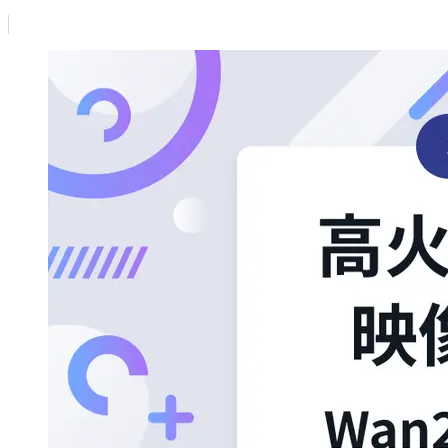
にて、さくらイン
ターネット株式会
社 AI事業推進室 室
長 角 俊和が登壇。
「さくらのAIが拓
く、国産AI共創戦
略ロードマップ」
と題し、さくらイ
ンターネットが描
くAI事業の拡大戦
略、そしてパート
ナーと築く“日本発
AIエコシステム”の
全貌などについて
講演しました。本
記事ではその内容
をレポートしま
す。