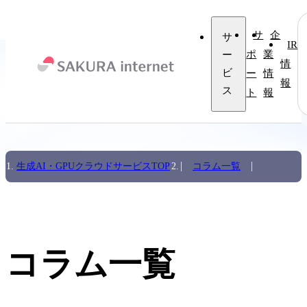
サ
企
サ
IR
ー
ポ
業
情
ビ
ー
情
報
ス
ト
報
生成AI・GPUクラウドサービスTOP
コラム一覧
コラム一覧