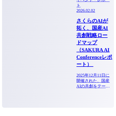
ト
2026.02.02
さくらのAIが
拓く、国産AI
共創戦略ロー
ドマップ
（SAKURA AI
Conferenceレポ
ート）
2025年12月11日に
開催された、国産
AIの共創をテーマ
にしたさくらイン
ターネット初のカ
ンファレンス
「SAKURA
AI Conference」内