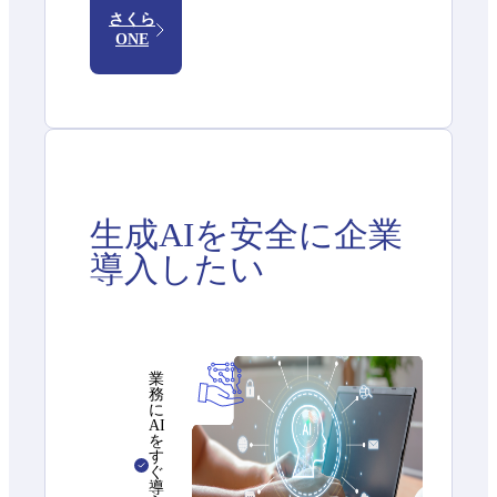
さくら
ONE
生成AIを安全に企業
導入したい
業
務
に
AI
を
す
ぐ
導