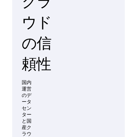
クラ
ウド
の信
頼性
国内
運営
のデ
ータ
セン
ター
と国
産ク
ラウ