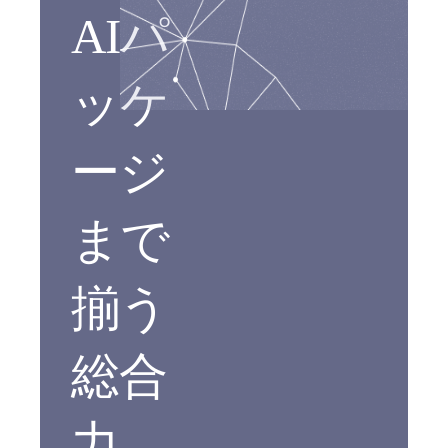
AIパ
ッケ
ージ
まで
揃う
総合
力