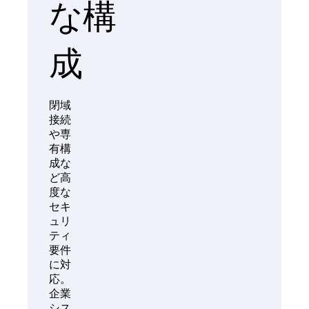
な構
成
閉域
接続
や専
有構
成な
ど高
度な
セキ
ュリ
ティ
要件
に対
応。
企業
シス