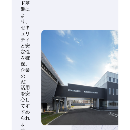
ド基
盤に
よ
り、
セキ
ュリ
ティ
と安
定性
を確
保。
企業
の
AI
活用
を安
心し
てす
すめ
られ
ま