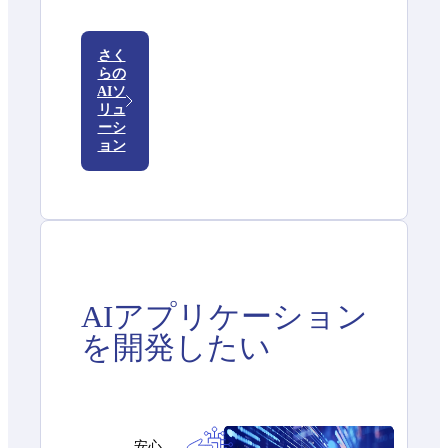
さく
らの
AIソ
リュ
ーシ
ョン
AIアプリケーション
を開発したい
安心