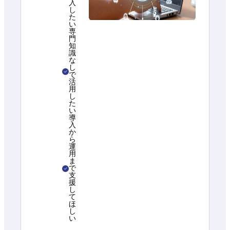
入
し
た
い
専
門
知
識
な
し
で
活
用
し
た
い
導
入
か
ら
運
用
ま
で
支
援
し
て
ほ
し
い