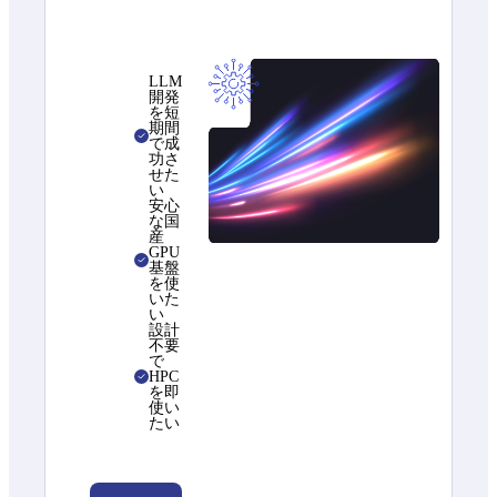
LLM
開発
を短
期間
で成
功さ
せた
い
安心
な国
産
GPU
基盤
を使
いた
い
設計
不要
で
HPC
を即
使い
たい