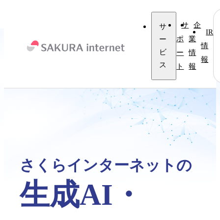
サ
企
サ
IR
ー
ポ
業
情
ビ
ー
情
報
ス
ト
報
さくらインターネットの
生成AI・