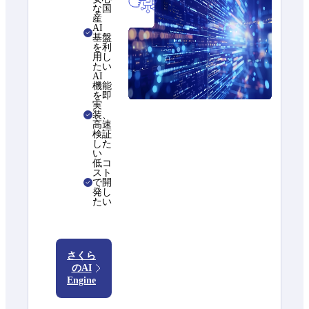
な国
産
AI
基盤
を利
用し
たい
AI
機能
を即
実
装、
高速
検証
した
い
低コ
スト
で開
発し
たい
さくら
のAI
Engine