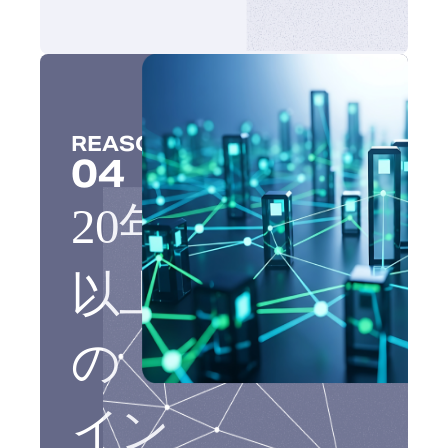
REASON
04
20年
以上
の
イン