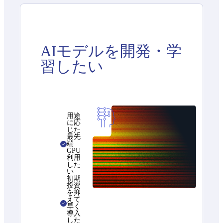
AIモデルを開発・学
習したい
用途
に応
じた
最先
端
GPU
利用
した
い
初期
投資
を抑
えて
早く
導入
した