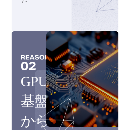
す。
REASON
02
GPU
基盤
から