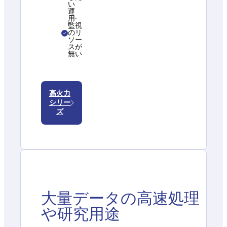
い
運
⽤‧
監視
のリ
ソー
スが
無い
高火力
シリー
ズ
大量データの高速処理
や研究用途