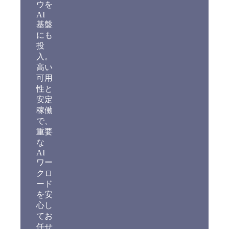
ウを
AI
基盤
にも
投
入。
高い
可用
性と
安定
稼働
で、
重要
な
AI
ワー
クロ
ード
を安
心し
てお
任せ