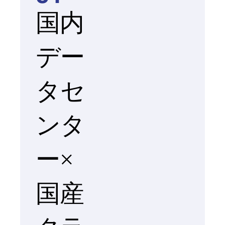
国内
デー
タセ
ンタ
ー×
国産