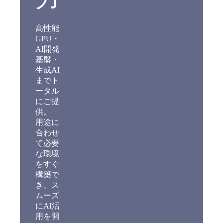
高性能
GPU・
AI開発
基盤・
生成AI
までト
ータル
にご提
供。
用途に
合わせ
て必要
な環境
をすぐ
構築で
き、ス
ムーズ
にAI活
用を開