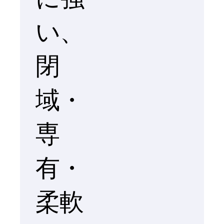
い、
閉
域・
専
有・
柔軟