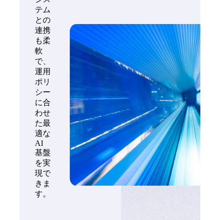
テム
との
連携
も柔
軟
で、
運用
ポリ
シー
に合
わせ
た最
適な
AI
基盤
を実
現で
きま
す。