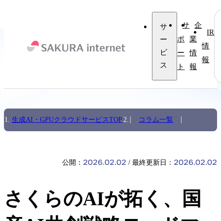
サ
企
サ
IR
ー
ポ
業
情
ビ
ー
情
報
ス
ト
報
生成AI・GPUクラウドサービスTOP
コラム一覧
2026.02.02
2026.02.02
公開：
最終更新日：
さくらのAIが拓く、国