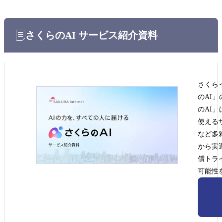
さくらのAI サービス紹介資料
さくら
のAI
のAI
使える
など多
から実
償トラ
可能性