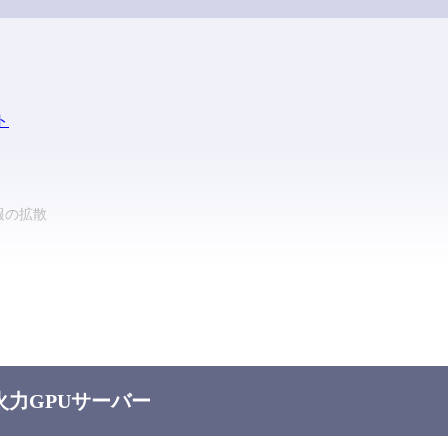
ト
報の拡散
析
組み合わせたコンテンツ制作
Uが必須
火力GPUサーバー