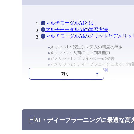
マルチモーダルAIとは
マルチモーダルAIの学習方法
マルチモーダルAIのメリットとデメリッ
メリット1：認証システムの精度の高さ
メリット2：人間に近い判断能力
デメリット1：プライバシーの侵害
デメリット2：ディープフェイクによるご情
マルチモーダルAIの活用事例
開く
医療産業｜医療ビッグデータの活用
自動車産業｜完全自動運転の実現
製造業｜産業用ロボットの活用
セキュリティ分野｜監視システムの精度向上
マーケティング分野｜膨大な市場データの分
エンターテインメント分野｜複数のデータを
マルチモーダルAIの活用には高性能なGP
AI・ディープラーニングに最適な高
まとめ