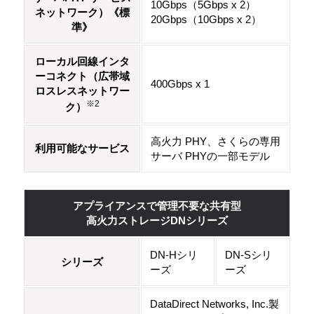
10Gbps（5Gbps x 2）
ネットワーク）《標
20Gbps（10Gbps x 2）
準》
ローカル回線インタ
ーコネクト（広帯域
400Gbps x 1
ロスレスネットワー
※2
ク）
高火力 PHY、さくらの専用
利用可能なサービス
サーバ PHYの一部モデル
アプライアンスで管理不要な共有型
高火力ストレージDNシリーズ
DN-Hシリ
DN-Sシリ
シリーズ
ーズ
ーズ
DataDirect Networks, Inc.製