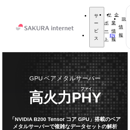
サ
企
サ
IR
ー
ポ
業
情
ビ
ー
情
報
JP
EN
ス
ト
報
GPU
ベアメタルサーバー
ファイ
PHY
高火力
「NVIDIA B200 Tensor コア GPU」搭載のベア
メタルサーバーで
複雑なデータセットの解析