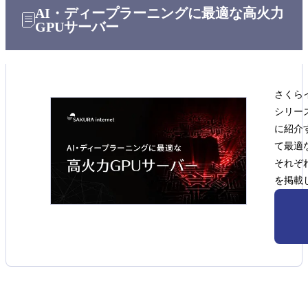
AI・ディープラーニングに最適な高火力
GPUサーバー
さくら
シリーズ
に紹介
て最適
それぞ
を掲載