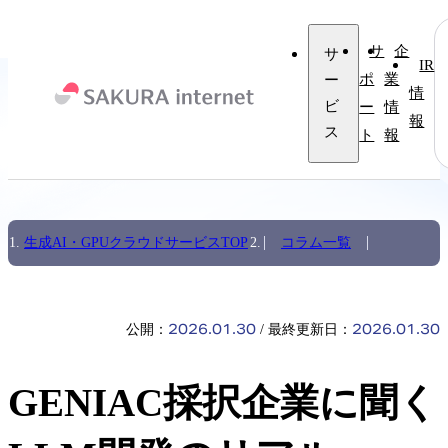
サ
企
サ
IR
ー
ポ
業
情
ビ
ー
情
報
ス
ト
報
生成AI・GPUクラウドサービスTOP
コラム一覧
2026.01.30
2026.01.30
公開：
最終更新日：
GENIAC採択企業に聞く