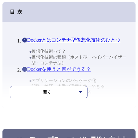
目次
Dockerとはコンテナ型仮想化技術のひとつ
仮想化技術って？
仮想化技術の種類（ホスト型・ハイパーバイザー
型・コンテナ型）
Dockerを使うと何ができる？
アプリケーションのパッケージ化
開発・検証・本番の環境を統一できる
開く
リソースを最大限に活用できる
Dockerを利用するメリット
動作が軽い
環境構築が簡単
複数人での開発にも向いている
Dockerを使用する際の注意点
Dockerの最新の市場動向