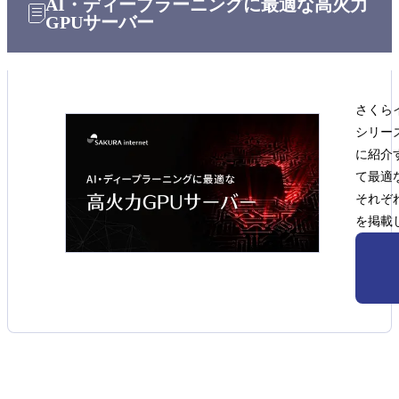
AI・ディープラーニングに最適な高火力
GPUサーバー
コンテナ技術が拡大している要因
コンテナ技術における課題
まとめ
さくらインターネットのコンテナー型GPUクラウ
ドサービスのご紹介
さくら
シリーズ
に紹介
て最適
それぞ
を掲載