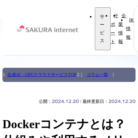
サ
企
サ
IR
ー
ポ
業
情
ビ
ー
情
報
ス
ト
報
生成AI・GPUクラウドサービスTOP
コラム一覧
2024.12.20
2024.12.20
公開：
最終更新日：
Dockerコンテナとは？